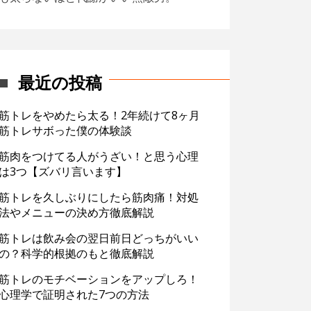
最近の投稿
筋トレをやめたら太る！2年続けて8ヶ月
筋トレサボった僕の体験談
筋肉をつけてる人がうざい！と思う心理
は3つ【ズバリ言います】
筋トレを久しぶりにしたら筋肉痛！対処
法やメニューの決め方徹底解説
筋トレは飲み会の翌日前日どっちがいい
の？科学的根拠のもと徹底解説
筋トレのモチベーションをアップしろ！
心理学で証明された7つの方法