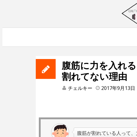
Skip
to
content
~筋トレで人生を変える~
腹筋に力を入れる
割れてない理由
チェルキー
2017年9月13日
腹筋が割れている人って、