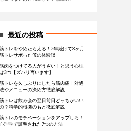
最近の投稿
筋トレをやめたら太る！2年続けて8ヶ月
筋トレサボった僕の体験談
筋肉をつけてる人がうざい！と思う心理
は3つ【ズバリ言います】
筋トレを久しぶりにしたら筋肉痛！対処
法やメニューの決め方徹底解説
筋トレは飲み会の翌日前日どっちがいい
の？科学的根拠のもと徹底解説
筋トレのモチベーションをアップしろ！
心理学で証明された7つの方法