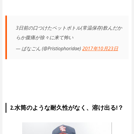
3日前の口つけたペットボトル(常温保存)飲んだか
らか腹痛が徐々に来て怖い
— ぱなごん (@Pristiophoridae)
2017年10月23日
2.水筒のような耐久性がなく、溶け出る!？