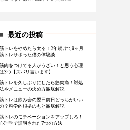
最近の投稿
筋トレをやめたら太る！2年続けて8ヶ月
筋トレサボった僕の体験談
筋肉をつけてる人がうざい！と思う心理
は3つ【ズバリ言います】
筋トレを久しぶりにしたら筋肉痛！対処
法やメニューの決め方徹底解説
筋トレは飲み会の翌日前日どっちがいい
の？科学的根拠のもと徹底解説
筋トレのモチベーションをアップしろ！
心理学で証明された7つの方法